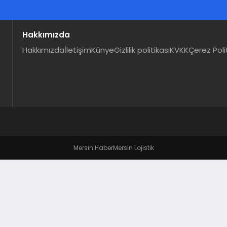
Hakkımızda
Hakkımızda
İletişim
Künye
Gizlilik politikası
KVKK
Çerez Poli
Mersin Haber
Mersin Lojistik