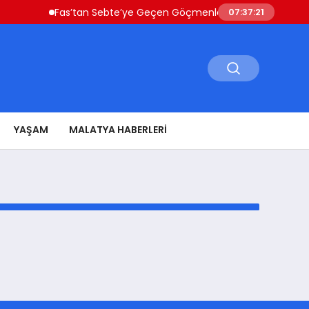
Fas’tan Sebte’ye Geçen Göçmenler Ülkeye Dönüyor Güve
07:37:21
YAŞAM
MALATYA HABERLERI