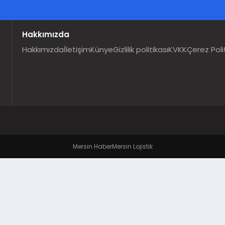
Hakkımızda
Hakkımızda
İletişim
Künye
Gizlilik politikası
KVKK
Çerez Poli
Mersin Haber
Mersin Lojistik