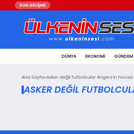
SON GELİŞME
DÜNYA
EKONOMI
GÜNDEM
Ana Sayfa
Asker değil futbolcular Angers’ın hocası
ASKER DEĞIL FUTBOLCUL