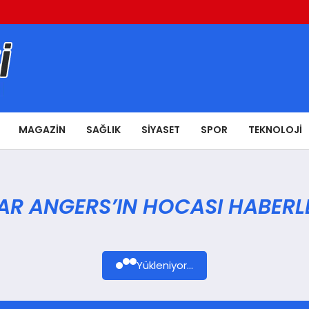
MAGAZIN
SAĞLIK
SIYASET
SPOR
TEKNOLOJI
AR ANGERS’IN HOCASI HABERL
Yükleniyor...