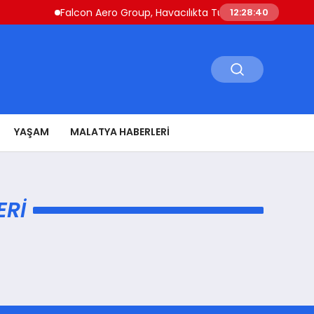
Falcon Aero Group, Havacılıkta Türkiye Merkezli Küres
12:28:40
YAŞAM
MALATYA HABERLERI
ERI