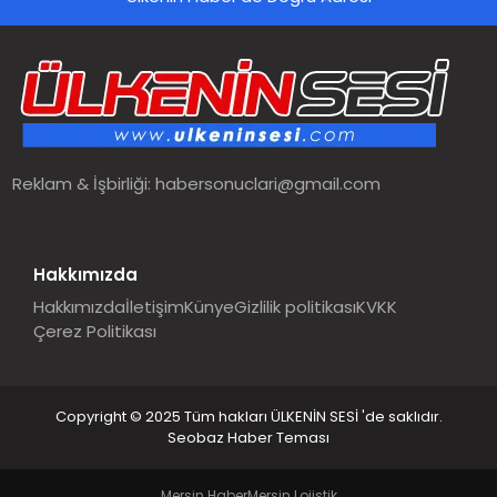
SPOR
TEKNOLOJI
YAŞAM
Reklam & İşbirliği:
habersonuclari@gmail.com
MALATYA HABERLERI
Hakkımızda
Hakkımızda
İletişim
Künye
Gizlilik politikası
KVKK
Çerez Politikası
Copyright © 2025 Tüm hakları ÜLKENİN SESİ 'de saklıdır.
Seobaz Haber Teması
Mersin Haber
Mersin Lojistik