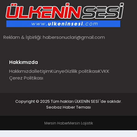
SPOR
TEKNOLOJI
Reklam & İşbirliği:
habersonuclari@gmail.com
YAŞAM
MALATYA HABERLERI
Hakkımızda
Hakkımızda
İletişim
Künye
Gizlilik politikası
KVKK
Çerez Politikası
Copyright © 2025 Tüm hakları ÜLKENİN SESİ 'de saklıdır.
Seobaz Haber Teması
Mersin Haber
Mersin Lojistik