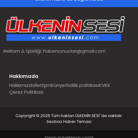
SPOR
TEKNOLOJI
YAŞAM
Reklam & İşbirliği:
habersonuclari@gmail.com
MALATYA HABERLERI
Hakkımızda
Hakkımızda
İletişim
Künye
Gizlilik politikası
KVKK
Çerez Politikası
Copyright © 2025 Tüm hakları ÜLKENİN SESİ 'de saklıdır.
Seobaz Haber Teması
Mersin Haber
Mersin Lojistik