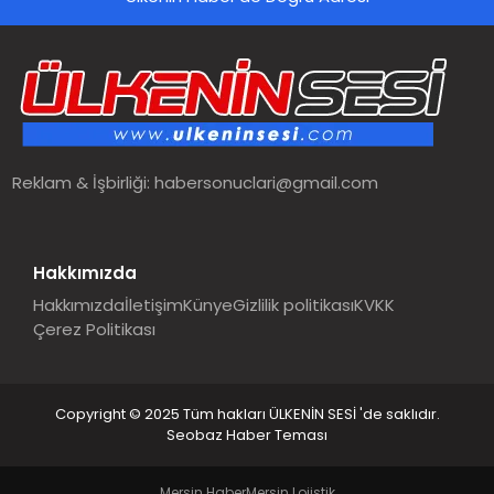
SPOR
TEKNOLOJI
YAŞAM
Reklam & İşbirliği:
habersonuclari@gmail.com
MALATYA HABERLERI
Hakkımızda
Hakkımızda
İletişim
Künye
Gizlilik politikası
KVKK
Çerez Politikası
Copyright © 2025 Tüm hakları ÜLKENİN SESİ 'de saklıdır.
Seobaz Haber Teması
Mersin Haber
Mersin Lojistik