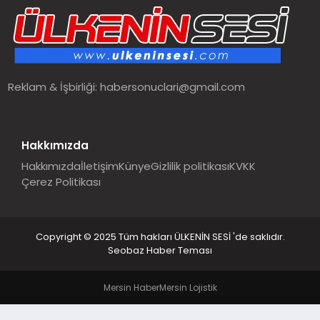
SPOR
TEKNOLOJI
Reklam & İşbirliği:
habersonuclari@gmail.com
YAŞAM
MALATYA HABERLERI
Hakkımızda
Hakkımızda
İletişim
Künye
Gizlilik politikası
KVKK
Çerez Politikası
Copyright © 2025 Tüm hakları ÜLKENİN SESİ 'de saklıdır.
Seobaz Haber Teması
Mersin Haber
Mersin Lojistik