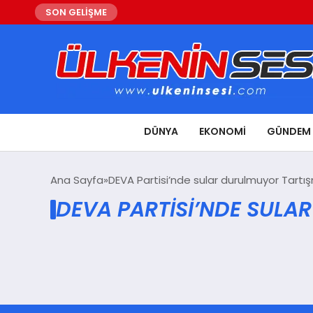
SON GELİŞME
DÜNYA
EKONOMI
GÜNDEM
Ana Sayfa
DEVA Partisi’nde sular durulmuyor Tartış
DEVA PARTISI’NDE SULA