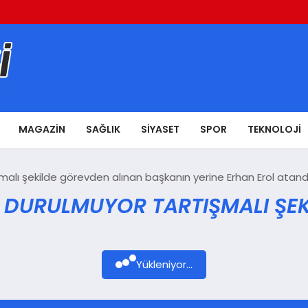
MAGAZIN
SAĞLIK
SIYASET
SPOR
TEKNOLOJI
malı şekilde görevden alınan başkanın yerine Erhan Erol atand
R DURULMUYOR TARTIŞMALI ŞEK
Yükleniyor...