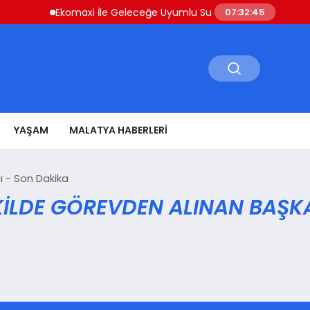
Ekomaxi İle Geleceğe Uyumlu Su Depolama Sistemleri
07:32:45
YAŞAM
MALATYA HABERLERI
ı - Son Dakika
ILDE GÖREVDEN ALINAN BAŞKA