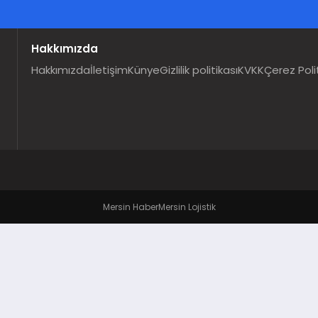
Hakkımızda
Hakkımızda
İletişim
Künye
Gizlilik politikası
KVKK
Çerez Poli
Mersin Haber
Mersin Lojistik