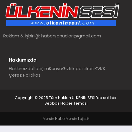
SPOR
TEKNOLOJI
Reklam & İşbirliği:
habersonuclari@gmail.com
YAŞAM
MALATYA HABERLERI
Hakkımızda
Hakkımızda
İletişim
Künye
Gizlilik politikası
KVKK
Çerez Politikası
Copyright © 2025 Tüm hakları ÜLKENİN SESİ 'de saklıdır.
Seobaz Haber Teması
Mersin Haber
Mersin Lojistik