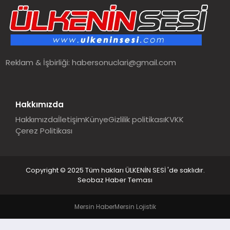
SPOR
TEKNOLOJI
Reklam & İşbirliği:
habersonuclari@gmail.com
YAŞAM
MALATYA HABERLERI
Hakkımızda
Hakkımızda
İletişim
Künye
Gizlilik politikası
KVKK
Çerez Politikası
Copyright © 2025 Tüm hakları ÜLKENİN SESİ 'de saklıdır.
Seobaz Haber Teması
Mersin Haber
Mersin Lojistik