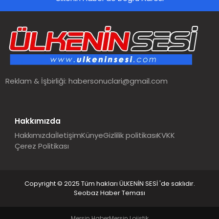
SPOR
TEKNOLOJI
YAŞAM
Reklam & İşbirliği:
habersonuclari@gmail.com
MALATYA HABERLERI
Hakkımızda
Hakkımızda
İletişim
Künye
Gizlilik politikası
KVKK
Çerez Politikası
Copyright © 2025 Tüm hakları ÜLKENİN SESİ 'de saklıdır.
Seobaz Haber Teması
Mersin Haber
Mersin Lojistik