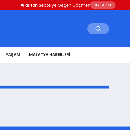
Fas’tan Sebte’ye Geçen Göçmenler Ülkeye Dönüyor Güve
07:55:33
YAŞAM
MALATYA HABERLERI