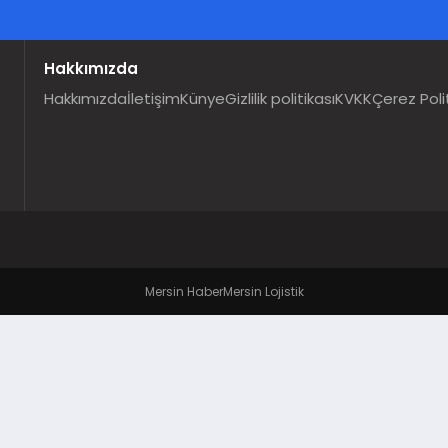
Hakkımızda
Hakkımızda
İletişim
Künye
Gizlilik politikası
KVKK
Çerez Poli
Mersin Haber
Mersin Lojistik