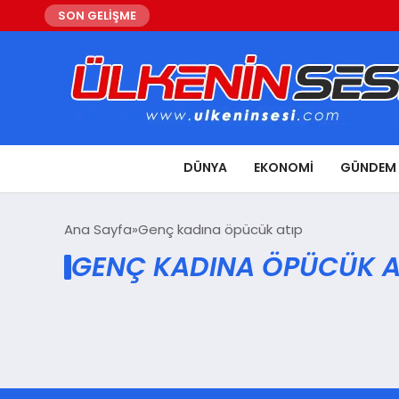
SON GELİŞME
DÜNYA
EKONOMI
GÜNDEM
Ana Sayfa
Genç kadına öpücük atıp
GENÇ KADINA ÖPÜCÜK AT