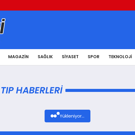
MAGAZIN
SAĞLIK
SIYASET
SPOR
TEKNOLOJI
IP HABERLERI
Yükleniyor...