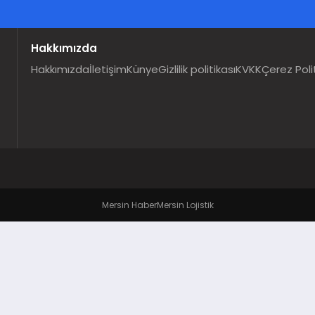
Hakkımızda
Hakkımızda
İletişim
Künye
Gizlilik politikası
KVKK
Çerez Poli
Mersin Haber
Mersin Lojistik