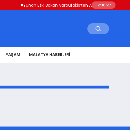
Yunan Eski Bakan Varoufakis’ten Atina’ya ‘Aşil Kalkanı’ P
12:30:27
YAŞAM
MALATYA HABERLERI