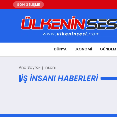
SON GELİŞME
DÜNYA
EKONOMI
GÜNDEM
Ana Sayfa
İş insanı
İŞ INSANI HABERLERI