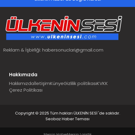
SPOR
TEKNOLOJI
YAŞAM
Reklam & İşbirliği:
habersonuclari@gmail.com
MALATYA HABERLERI
Hakkımızda
Hakkımızda
İletişim
Künye
Gizlilik politikası
KVKK
Çerez Politikası
Copyright © 2025 Tüm hakları ÜLKENİN SESİ 'de saklıdır.
Seobaz Haber Teması
Mersin Haber
Mersin Lojistik