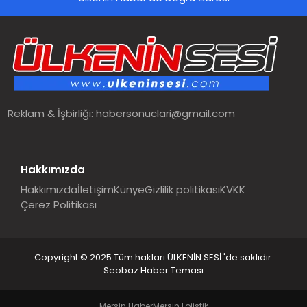
SPOR
TEKNOLOJI
YAŞAM
Reklam & İşbirliği:
habersonuclari@gmail.com
MALATYA HABERLERI
Hakkımızda
Hakkımızda
İletişim
Künye
Gizlilik politikası
KVKK
Çerez Politikası
Copyright © 2025 Tüm hakları ÜLKENİN SESİ 'de saklıdır.
Seobaz Haber Teması
Mersin Haber
Mersin Lojistik