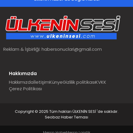
SPOR
TEKNOLOJI
YAŞAM
Reklam & İşbirliği:
habersonuclari@gmail.com
MALATYA HABERLERI
Hakkımızda
Hakkımızda
İletişim
Künye
Gizlilik politikası
KVKK
Çerez Politikası
Copyright © 2025 Tüm hakları ÜLKENİN SESİ 'de saklıdır.
Seobaz Haber Teması
Mersin Haber
Mersin Lojistik