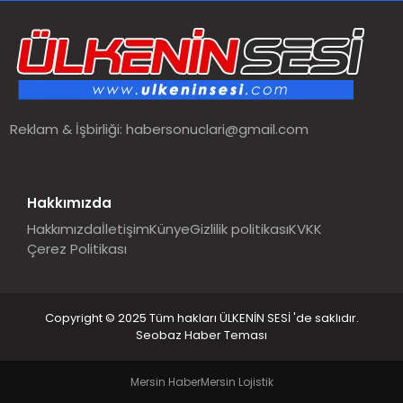
SPOR
TEKNOLOJI
Reklam & İşbirliği:
habersonuclari@gmail.com
YAŞAM
MALATYA HABERLERI
Hakkımızda
Hakkımızda
İletişim
Künye
Gizlilik politikası
KVKK
Çerez Politikası
Copyright © 2025 Tüm hakları ÜLKENİN SESİ 'de saklıdır.
Seobaz Haber Teması
Mersin Haber
Mersin Lojistik