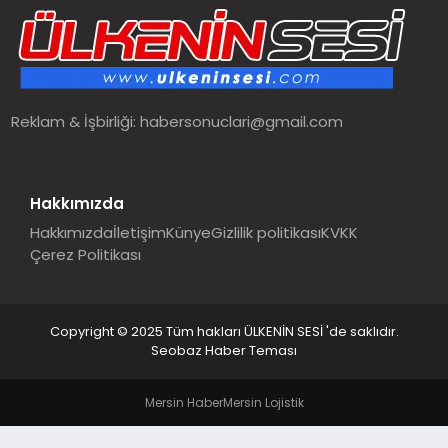
SPOR
TEKNOLOJI
Reklam & İşbirliği:
habersonuclari@gmail.com
YAŞAM
MALATYA HABERLERI
Hakkımızda
Hakkımızda
İletişim
Künye
Gizlilik politikası
KVKK
Çerez Politikası
Copyright © 2025 Tüm hakları ÜLKENİN SESİ 'de saklıdır.
Seobaz Haber Teması
Mersin Haber
Mersin Lojistik