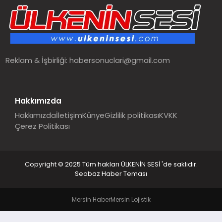
SPOR
TEKNOLOJI
Reklam & İşbirliği:
habersonuclari@gmail.com
YAŞAM
MALATYA HABERLERI
Hakkımızda
Hakkımızda
İletişim
Künye
Gizlilik politikası
KVKK
Çerez Politikası
Copyright © 2025 Tüm hakları ÜLKENİN SESİ 'de saklıdır.
Seobaz Haber Teması
Mersin Haber
Mersin Lojistik