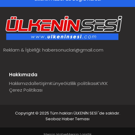
SPOR
TEKNOLOJI
YAŞAM
Reklam & İşbirliği:
habersonuclari@gmail.com
MALATYA HABERLERI
Hakkımızda
Hakkımızda
İletişim
Künye
Gizlilik politikası
KVKK
Çerez Politikası
Copyright © 2025 Tüm hakları ÜLKENİN SESİ 'de saklıdır.
Seobaz Haber Teması
Mersin Haber
Mersin Lojistik