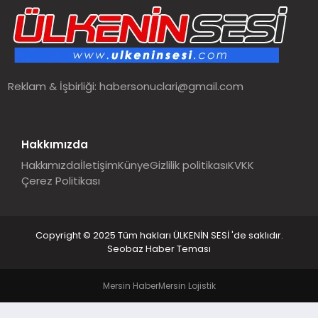
SPOR
TEKNOLOJI
Reklam & İşbirliği:
habersonuclari@gmail.com
YAŞAM
MALATYA HABERLERI
Hakkımızda
Hakkımızda
İletişim
Künye
Gizlilik politikası
KVKK
Çerez Politikası
Copyright © 2025 Tüm hakları ÜLKENİN SESİ 'de saklıdır.
Seobaz Haber Teması
Mersin Haber
Mersin Lojistik