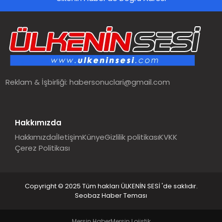
SPOR
TEKNOLOJI
YAŞAM
Reklam & İşbirliği:
habersonuclari@gmail.com
MALATYA HABERLERI
Hakkımızda
Hakkımızda
İletişim
Künye
Gizlilik politikası
KVKK
Çerez Politikası
Copyright © 2025 Tüm hakları ÜLKENİN SESİ 'de saklıdır.
Seobaz Haber Teması
Mersin Haber
Mersin Lojistik