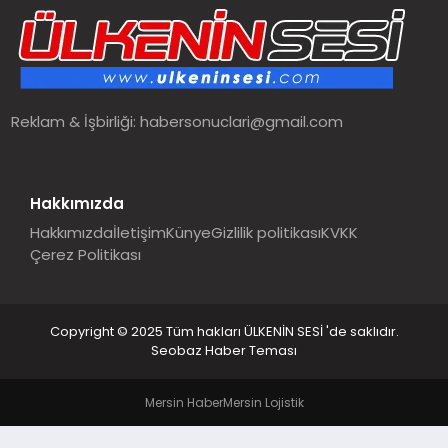
SPOR
TEKNOLOJI
Reklam & İşbirliği:
habersonuclari@gmail.com
YAŞAM
MALATYA HABERLERI
Hakkımızda
Hakkımızda
İletişim
Künye
Gizlilik politikası
KVKK
Çerez Politikası
Copyright © 2025 Tüm hakları ÜLKENİN SESİ 'de saklıdır.
Seobaz Haber Teması
Mersin Haber
Mersin Lojistik