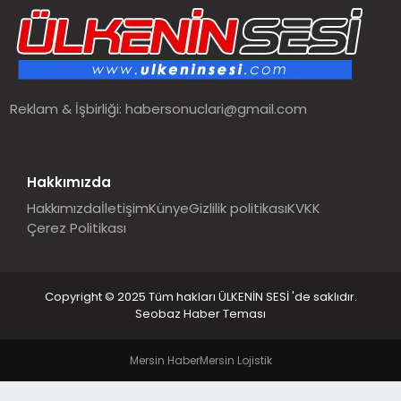
SPOR
TEKNOLOJI
Reklam & İşbirliği:
habersonuclari@gmail.com
YAŞAM
MALATYA HABERLERI
Hakkımızda
Hakkımızda
İletişim
Künye
Gizlilik politikası
KVKK
Çerez Politikası
Copyright © 2025 Tüm hakları ÜLKENİN SESİ 'de saklıdır.
Seobaz Haber Teması
Mersin Haber
Mersin Lojistik