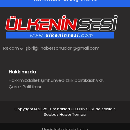
SPOR
TEKNOLOJI
YAŞAM
Reklam & İşbirliği:
habersonuclari@gmail.com
MALATYA HABERLERI
Hakkımızda
Hakkımızda
İletişim
Künye
Gizlilik politikası
KVKK
Çerez Politikası
Copyright © 2025 Tüm hakları ÜLKENİN SESİ 'de saklıdır.
Seobaz Haber Teması
Mersin Haber
Mersin Lojistik