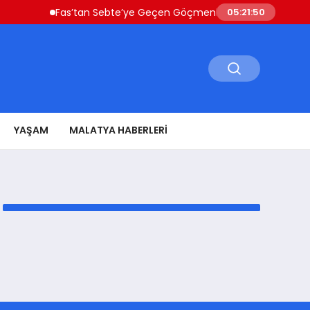
Fas’tan Sebte’ye Geçen Göçmenler Ülkeye Dönüyor Güve
05:21:50
YAŞAM
MALATYA HABERLERI