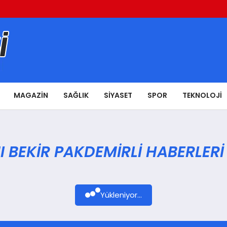
MAGAZIN
SAĞLIK
SIYASET
SPOR
TEKNOLOJI
 BEKIR PAKDEMIRLI HABERLERI
Yükleniyor...