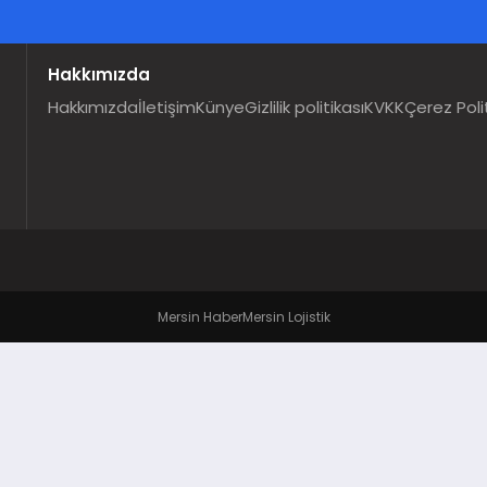
Hakkımızda
Hakkımızda
İletişim
Künye
Gizlilik politikası
KVKK
Çerez Poli
Mersin Haber
Mersin Lojistik