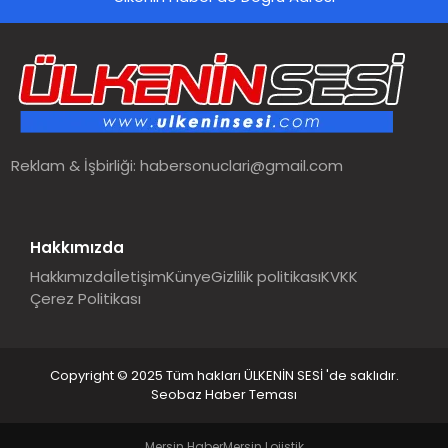
SPOR
TEKNOLOJI
YAŞAM
Reklam & İşbirliği:
habersonuclari@gmail.com
MALATYA HABERLERI
Hakkımızda
Hakkımızda
İletişim
Künye
Gizlilik politikası
KVKK
Çerez Politikası
Copyright © 2025 Tüm hakları ÜLKENİN SESİ 'de saklıdır.
Seobaz Haber Teması
Mersin Haber
Mersin Lojistik