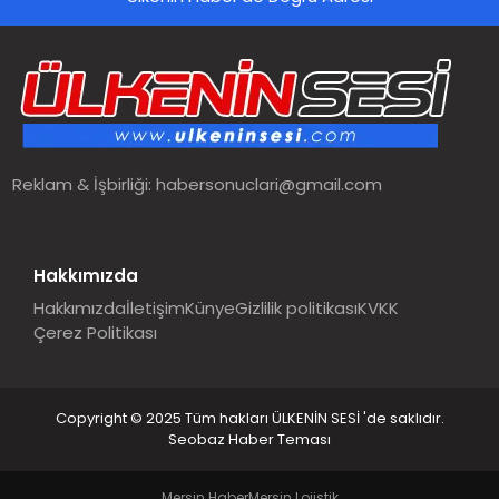
SPOR
TEKNOLOJI
YAŞAM
Reklam & İşbirliği:
habersonuclari@gmail.com
MALATYA HABERLERI
Hakkımızda
Hakkımızda
İletişim
Künye
Gizlilik politikası
KVKK
Çerez Politikası
Copyright © 2025 Tüm hakları ÜLKENİN SESİ 'de saklıdır.
Seobaz Haber Teması
Mersin Haber
Mersin Lojistik