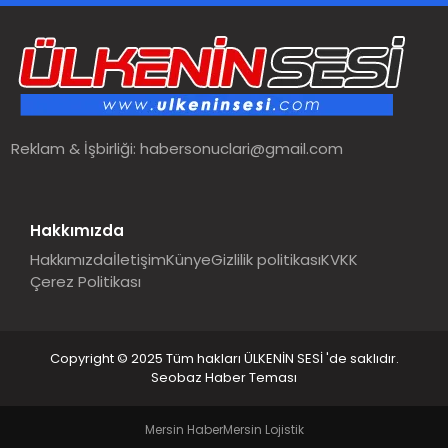
SPOR
TEKNOLOJI
Reklam & İşbirliği:
habersonuclari@gmail.com
YAŞAM
MALATYA HABERLERI
Hakkımızda
Hakkımızda
İletişim
Künye
Gizlilik politikası
KVKK
Çerez Politikası
Copyright © 2025 Tüm hakları ÜLKENİN SESİ 'de saklıdır.
Seobaz Haber Teması
Mersin Haber
Mersin Lojistik