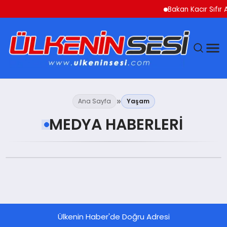
Bakan Kacır Sıfır 
DÜNYA
Ana Sayfa
Yaşam
EKONOMI
MEDYA HABERLERI
GÜNDEM
MAGAZIN
SAĞLIK
Ülkenin Haber'de Doğru Adresi
SIYASET