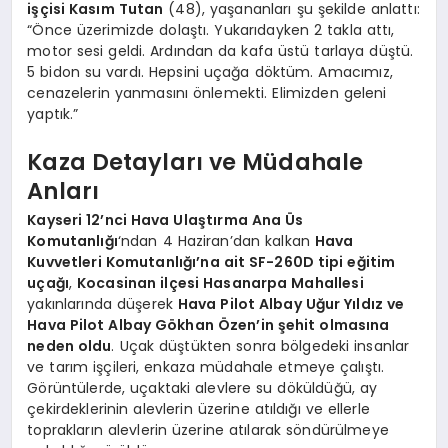
işçisi Kasım Tutan
(48), yaşananları şu şekilde anlattı:
“Önce üzerimizde dolaştı. Yukarıdayken 2 takla attı,
motor sesi geldi. Ardından da kafa üstü tarlaya düştü.
5 bidon su vardı. Hepsini uçağa döktüm. Amacımız,
cenazelerin yanmasını önlemekti. Elimizden geleni
yaptık.”
Kaza Detayları ve Müdahale
Anları
Kayseri 12’nci Hava Ulaştırma Ana Üs
Komutanlığı
‘ndan 4 Haziran’dan kalkan
Hava
Kuvvetleri Komutanlığı’na ait SF-260D tipi eğitim
uçağı
,
Kocasinan ilçesi Hasanarpa Mahallesi
yakınlarında düşerek
Hava Pilot Albay Uğur Yıldız ve
Hava Pilot Albay Gökhan Özen’in şehit olmasına
neden oldu
. Uçak düştükten sonra bölgedeki insanlar
ve tarım işçileri, enkaza müdahale etmeye çalıştı.
Görüntülerde, uçaktaki alevlere su döküldüğü, ay
çekirdeklerinin alevlerin üzerine atıldığı ve ellerle
toprakların alevlerin üzerine atılarak söndürülmeye