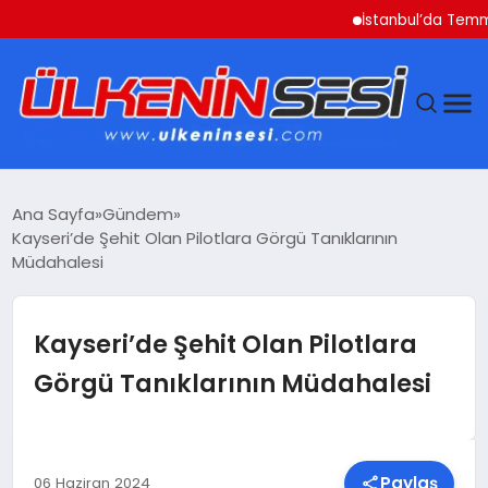
İstanbul’da Temmuz Ayı 
DÜNYA
Ana Sayfa
Gündem
Kayseri’de Şehit Olan Pilotlara Görgü Tanıklarının
EKONOMI
Müdahalesi
GÜNDEM
Kayseri’de Şehit Olan Pilotlara
MAGAZIN
Görgü Tanıklarının Müdahalesi
SAĞLIK
SIYASET
Paylaş
06 Haziran 2024