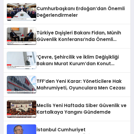
Cumhurbaşkanı Erdoğan’dan Önemli
Değerlendirmeler
Türkiye Dışişleri Bakanı Fidan, Münih
Güvenlik Konferansı’nda Önemli
Görüşmeler Yaptı
‘Çevre, Şehircilik ve İklim Değişikliği
Bakanı Murat Kurum’dan Konut
Kampanyaları Açıklaması
TFF’den Yeni Karar: Yöneticilere Hak
Mahrumiyeti, Oyunculara Men Cezası
Meclis Yeni Haftada Siber Güvenlik ve
Kartalkaya Yangını Gündemde
İstanbul Cumhuriyet