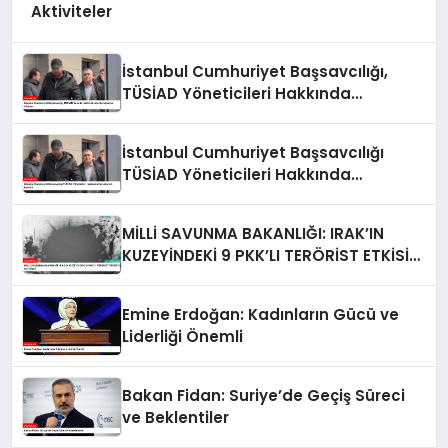
Aktiviteler
İstanbul Cumhuriyet Başsavcılığı,
TÜSİAD Yöneticileri Hakkında
Soruşturma Sürüyor
İstanbul Cumhuriyet Başsavcılığı
TÜSİAD Yöneticileri Hakkında
Soruşturma Başlattı
MİLLİ SAVUNMA BAKANLIĞI: IRAK’IN
KUZEYİNDEKİ 9 PKK’LI TERÖRİST ETKİSİZ
HALE GETİRİLDİ
Emine Erdoğan: Kadınların Gücü ve
Liderliği Önemli
Bakan Fidan: Suriye’de Geçiş Süreci
ve Beklentiler