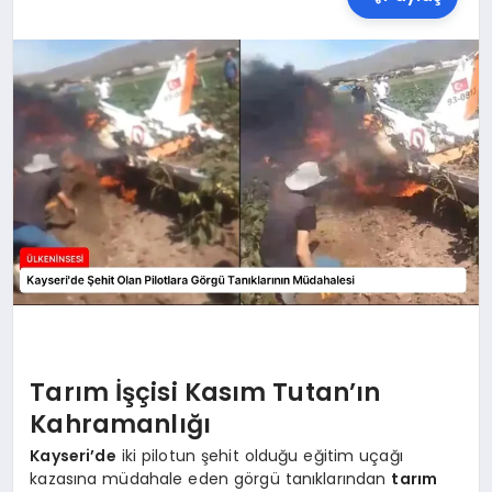
SPOR
TEKNOLOJI
YAŞAM
MALATYA HABERLERI
Tarım İşçisi Kasım Tutan’ın
Kahramanlığı
Kayseri’de
iki pilotun şehit olduğu eğitim uçağı
kazasına müdahale eden görgü tanıklarından
tarım