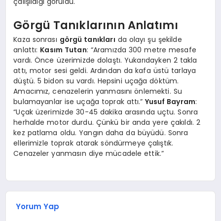
çalışıldığı görüldü.
Görgü Tanıklarının Anlatımı
Kaza sonrası
görgü tanıkları
da olayı şu şekilde
anlattı:
Kasım Tutan
: “Aramızda 300 metre mesafe
vardı. Önce üzerimizde dolaştı. Yukarıdayken 2 takla
attı, motor sesi geldi. Ardından da kafa üstü tarlaya
düştü. 5 bidon su vardı. Hepsini uçağa döktüm.
Amacımız, cenazelerin yanmasını önlemekti. Su
bulamayanlar ise uçağa toprak attı.”
Yusuf Bayram
:
“Uçak üzerimizde 30-45 dakika arasında uçtu. Sonra
herhalde motor durdu. Çünkü bir anda yere çakıldı. 2
kez patlama oldu. Yangın daha da büyüdü. Sonra
ellerimizle toprak atarak söndürmeye çalıştık.
Cenazeler yanmasın diye mücadele ettik.”
Yorum Yap