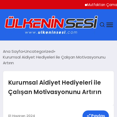
Mutfaktan Çamaşır O
DÜNYA
Ana Sayfa
Uncategorized
Kurumsal Aidiyet Hediyeleri ile Çalışan Motivasyonunu
EKONOMI
Artırın
GÜNDEM
Kurumsal Aidiyet Hediyeleri ile
MAGAZIN
Çalışan Motivasyonunu Artırın
SAĞLIK
SIYASET
Paylaş
01 Haziran 2024