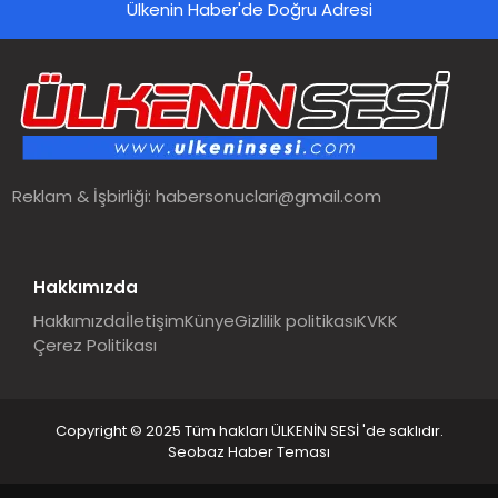
Ülkenin Haber'de Doğru Adresi
Reklam & İşbirliği:
habersonuclari@gmail.com
Hakkımızda
Hakkımızda
İletişim
Künye
Gizlilik politikası
KVKK
Çerez Politikası
Copyright © 2025 Tüm hakları ÜLKENİN SESİ 'de saklıdır.
Seobaz Haber Teması