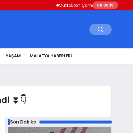
Mutfaktan Çamaşır Odasına Evin Ritmini 
06:06:20
YAŞAM
MALATYA HABERLERI
ndi ⏬👇
Son Dakika