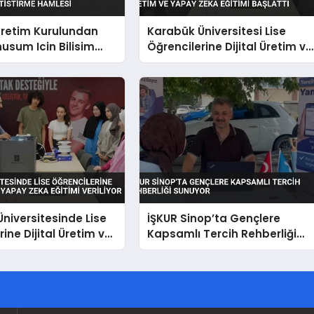
retim Kurulundan
Karabük Üniversitesi Lise
nusum Icin Bilisim
Öğrencilerine Dijital Üretim ve
etistirme Hamlesi
Yapay Zeka Eğitimi Başlattı
niversitesinde Lise
İŞKUR Sinop’ta Gençlere
ine Dijital Üretim ve
Kapsamlı Tercih Rehberliği
a Eğitimi Veriliyor
Sunuyor