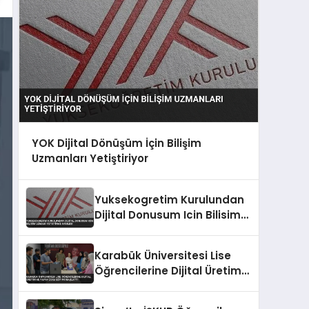
YOK Dijital Dönüşüm İçin Bilişim
Uzmanları Yetiştiriyor
Yuksekogretim Kurulundan
Dijital Donusum Icin Bilisim
Uzmani Yetistirme Hamlesi
Karabük Üniversitesi Lise
Öğrencilerine Dijital Üretim
ve Yapay Zeka Eğitimi
Başlattı