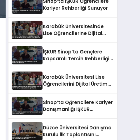
Sinop’ta İŞKUR Öğrencilere
Kariyer Rehberliği Sunuyor
Karabük Üniversitesinde
Lise Öğrencilerine Dijital
Üretim ve Yapay Zeka
Eğitimi Veriliyor
İŞKUR Sinop’ta Gençlere
Kapsamlı Tercih Rehberliği
Sunuyor
Karabük Üniversitesi Lise
Öğrencilerini Dijital Üretim
ve Yapay Zeka ile
Buluşturuyor
Sinop’ta Öğrencilere Kariyer
Danışmanlığı İŞKUR
Tarafından Verildi
Düzce Üniversitesi Danışma
Kurulu İlk Toplantısını