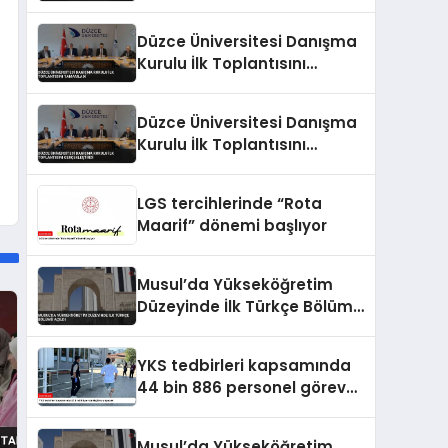
Gerçekleştirdi
Düzce Üniversitesi Danışma
Kurulu İlk Toplantısını
Tamamladı
Düzce Üniversitesi Danışma
Kurulu İlk Toplantısını
Gerçekleştirdi
LGS tercihlerinde “Rota
Maarif” dönemi başlıyor
Musul’da Yükseköğretim
Düzeyinde İlk Türkçe Bölümü
Açıldı
YKS tedbirleri kapsamında
44 bin 886 personel görev
yapacak
Musul’da Yükseköğretim