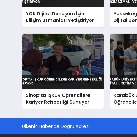
YOK Dijital Dönüşüm İçin
Yuksekog
Bilişim Uzmanları Yetiştiriyor
Dijital Do
Uzmani Y
Sinop’ta İŞKUR Öğrencilere
Karabük Ü
Kariyer Rehberliği Sunuyor
Öğrenciler
Yapay Zek
Ülkenin Haber'de Doğru Adresi