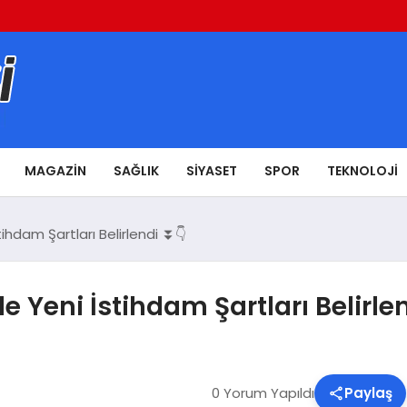
MAGAZIN
SAĞLIK
SIYASET
SPOR
TEKNOLOJI
tihdam Şartları Belirlendi ⏬👇
e Yeni İstihdam Şartları Belirle
0 Yorum Yapıldı
Paylaş