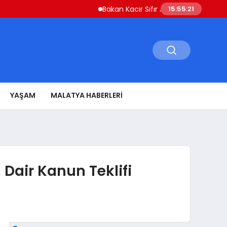
Bakan Kacır Sıfır Atık Projelerine 914 Milyon
15:55:22
YAŞAM
MALATYA HABERLERI
Dair Kanun Teklifi