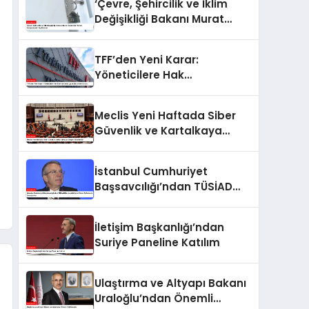
‘Çevre, Şehircilik ve İklim
Değişikliği Bakanı Murat
Kurum’dan Konut
Kampanyaları Açıklaması
TFF’den Yeni Karar:
Yöneticilere Hak
Mahrumiyeti, Oyunculara
Men Cezası
Meclis Yeni Haftada Siber
Güvenlik ve Kartalkaya
Yangını Gündemde
İstanbul Cumhuriyet
Başsavcılığı’ndan TÜSİAD
Başkanı Mehmet Ömer Arif
Aras’a Soruşturma
İletişim Başkanlığı’ndan
Suriye Paneline Katılım
Ulaştırma ve Altyapı Bakanı
Uraloğlu’ndan Önemli