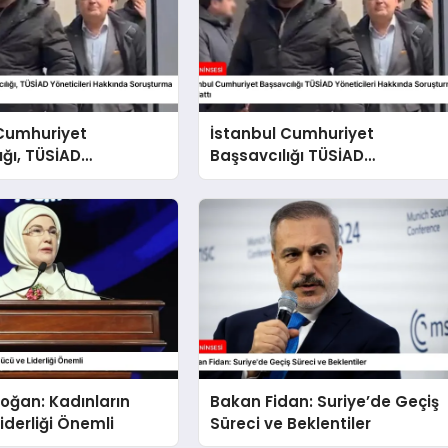
 Cumhuriyet
İstanbul Cumhuriyet
ığı, TÜSİAD
Başsavcılığı TÜSİAD
eri Hakkında
Yöneticileri Hakkında
ma Sürüyor
Soruşturma Başlattı
oğan: Kadınların
Bakan Fidan: Suriye’de Geçiş
iderliği Önemli
Süreci ve Beklentiler