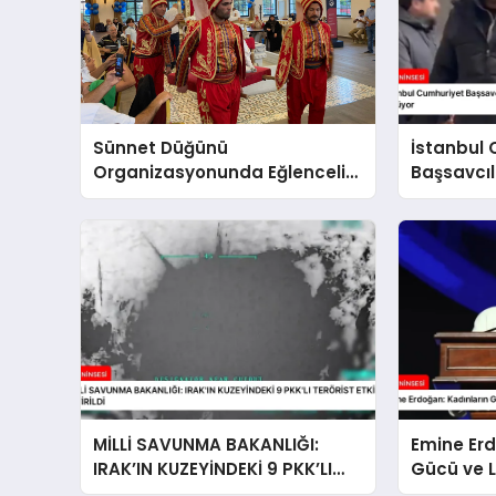
Sünnet Düğünü
İstanbul
Organizasyonunda Eğlenceli
Başsavcıl
Aktiviteler
Yöneticil
Soruştur
MİLLİ SAVUNMA BAKANLIĞI:
Emine Erd
IRAK’IN KUZEYİNDEKİ 9 PKK’LI
Gücü ve L
TERÖRİST ETKİSİZ HALE