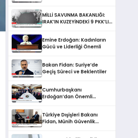
Yöneticileri Hakkında
Soruşturma Başlattı
MİLLİ SAVUNMA BAKANLIĞI:
IRAK’IN KUZEYİNDEKİ 9 PKK’LI
TERÖRİST ETKİSİZ HALE
GETİRİLDİ
Emine Erdoğan: Kadınların
Gücü ve Liderliği Önemli
Bakan Fidan: Suriye’de
Geçiş Süreci ve Beklentiler
Cumhurbaşkanı
Erdoğan’dan Önemli
Değerlendirmeler
Türkiye Dışişleri Bakanı
Fidan, Münih Güvenlik
Konferansı’nda Önemli
Görüşmeler Yaptı