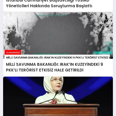
İstanbul Cumhuriyet Başsavcılığı TÜSİAD
Yöneticileri Hakkında Soruşturma Başlattı
MİLLİ SAVUNMA BAKANLIĞI: IRAK’IN KUZEYİNDEKİ 9
PKK’LI TERÖRİST ETKİSİZ HALE GETİRİLDİ