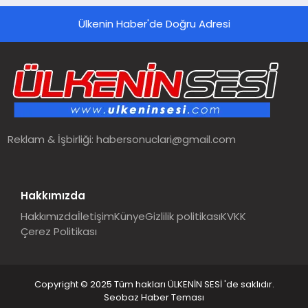
Ülkenin Haber'de Doğru Adresi
Reklam & İşbirliği:
habersonuclari@gmail.com
Hakkımızda
Hakkımızda
İletişim
Künye
Gizlilik politikası
KVKK
Çerez Politikası
Copyright © 2025 Tüm hakları ÜLKENİN SESİ 'de saklıdır.
Seobaz Haber Teması