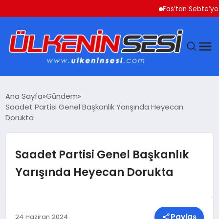
Fas’tan Sebte’ye Geçe
DÜNYA
Ana Sayfa
Gündem
Saadet Partisi Genel Başkanlık Yarışında Heyecan
EKONOMI
Dorukta
GÜNDEM
Saadet Partisi Genel Başkanlık
MAGAZIN
Yarışında Heyecan Dorukta
SAĞLIK
SIYASET
Paylaş
24 Haziran 2024