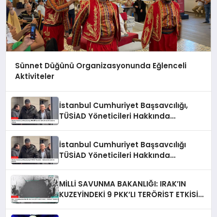
Sünnet Düğünü Organizasyonunda Eğlenceli
Aktiviteler
İstanbul Cumhuriyet Başsavcılığı,
TÜSİAD Yöneticileri Hakkında
Soruşturma Sürüyor
İstanbul Cumhuriyet Başsavcılığı
TÜSİAD Yöneticileri Hakkında
Soruşturma Başlattı
MİLLİ SAVUNMA BAKANLIĞI: IRAK’IN
KUZEYİNDEKİ 9 PKK’LI TERÖRİST ETKİSİZ
HALE GETİRİLDİ