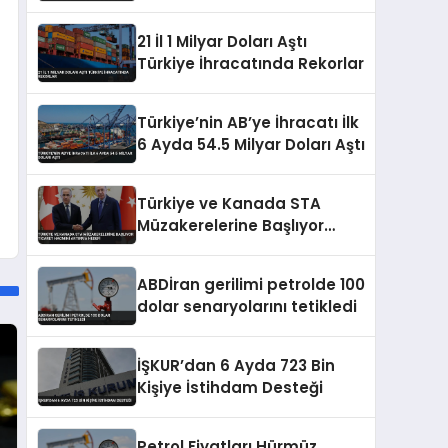
Artırımları ve Borçlanma
Araçları İhraçlarına İzin Verdi
21 İl 1 Milyar Doları Aştı
Türkiye İhracatında Rekorlar
Türkiye’nin AB’ye İhracatı İlk
6 Ayda 54.5 Milyar Doları Aştı
Türkiye ve Kanada STA
Müzakerelerine Başlıyor
Ticaret Hacmini Artırma
Hedefi
ABDİran gerilimi petrolde 100
dolar senaryolarını tetikledi
İŞKUR’dan 6 Ayda 723 Bin
Kişiye İstihdam Desteği
Petrol Fiyatları Hürmüz