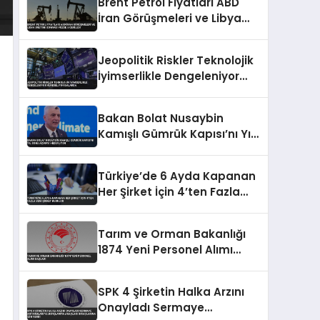
Brent Petrol Fiyatları ABD
İran Görüşmeleri ve Libya
Üretimi Sonrası Yüzde 5
Geriledi
Jeopolitik Riskler Teknolojik
İyimserlikle Dengeleniyor
Küresel Piyasalarda
Bakan Bolat Nusaybin
Kamışlı Gümrük Kapısı’nı Yıl
Sonu Açmayı Hedefliyor
Türkiye’de 6 Ayda Kapanan
Her Şirket İçin 4’ten Fazla
Yeni Şirket Kuruldu
Tarım ve Orman Bakanlığı
1874 Yeni Personel Alımı
Başladı
SPK 4 Şirketin Halka Arzını
Onayladı Sermaye