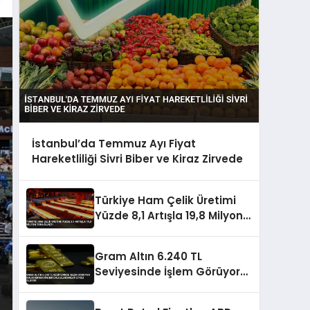
İstanbul’da Temmuz Ayı Fiyat
Hareketliliği Sivri Biber ve Kiraz Zirvede
Türkiye Ham Çelik Üretimi
Yüzde 8,1 Artışla 19,8 Milyon
Tona Ulaştı
Gram Altın 6.240 TL
Seviyesinde İşlem Görüyor
Dolar Endeksindeki
Dalgalanmalar Etkili Oluyor