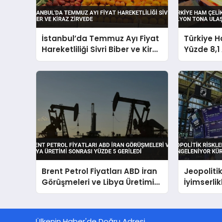
İstanbul’da Temmuz Ayı Fiyat
Türkiye H
Hareketliliği Sivri Biber ve Kiraz
Yüzde 8,1 
Zirvede
Tona Ulaş
Brent Petrol Fiyatları ABD İran
Jeopolitik
Görüşmeleri ve Libya Üretimi
İyimserli
Sonrası Yüzde 5 Geriledi
Küresel P
Ülkenin Haber'de Doğru Adresi