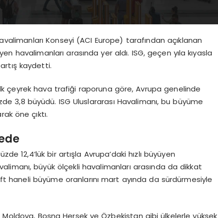
avalimanları Konseyi (ACI Europe) tarafından açıklanan
yen havalimanları arasında yer aldı. ISG, geçen yıla kıyasla
artış kaydetti.
 ilk çeyrek hava trafiği raporuna göre, Avrupa genelinde
zde 3,8 büyüdü. ISG Uluslararası Havalimanı, bu büyüme
rak öne çıktı.
vede
yüzde 12,4’lük bir artışla Avrupa’daki hızlı büyüyen
valimanı, büyük ölçekli havalimanları arasında da dikkat
ki çift haneli büyüme oranlarını mart ayında da sürdürmesiyle
, Moldova, Bosna Hersek ve Özbekistan gibi ülkelerle yüksek