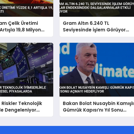
am Çelik Üretimi
Gram Altın 6.240 TL
Artışla 19,8 Milyon
Seviyesinde İşlem Görüyor
tı
Dolar Endeksindeki
Dalgalanmalar Etkili Oluyor
 Riskler Teknolojik
Bakan Bolat Nusaybin Kamışlı
kle Dengeleniyor
Gümrük Kapısı’nı Yıl Sonu
iyasalarda
Açmayı Hedefliyor