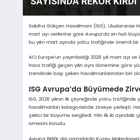
Sabiha Gökçen Havalimanı (ISG), Uluslararası H
mart ayı verilerine göre Avrupa’da en hızlı büyü
bu yılın mart ayında yolcu trafiğinde önemli bir 
ACI Europe’un yayımladığı 2026 yılı mart ayı ve
hava trafiği geçen yılın aynı dönemine göre yü
trendinde başı çeken havalimanlarından biri ola
ISG Avrupa’da Büyümede Zir
ISG, 2026 yılının ilk çeyreğinde yolcu trafiğinde 
havalimanları kategorisinde zirveye yerleşti. Ha
çekici bir büyüme sergiledi. Yılın ilk iki ayında
ivmesini korudu.
Avrupa Birliği dışı pazarlarda Kuzey Makedonya