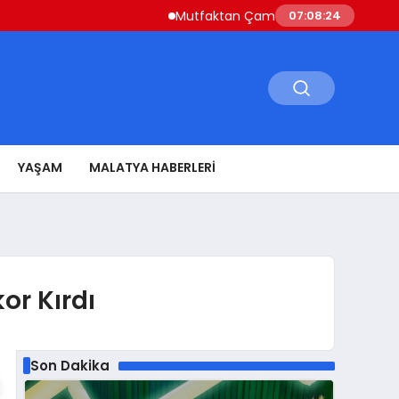
Mutfaktan Çamaşır Odasına Evin Ritmini K
07:08:25
YAŞAM
MALATYA HABERLERI
or Kırdı
Son Dakika