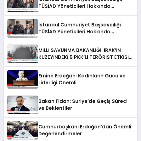
TÜSİAD Yöneticileri Hakkında
Soruşturma Sürüyor
İstanbul Cumhuriyet Başsavcılığı
TÜSİAD Yöneticileri Hakkında
Soruşturma Başlattı
MİLLİ SAVUNMA BAKANLIĞI: IRAK’IN
KUZEYİNDEKİ 9 PKK’LI TERÖRİST ETKİSİZ
HALE GETİRİLDİ
Emine Erdoğan: Kadınların Gücü ve
Liderliği Önemli
Bakan Fidan: Suriye’de Geçiş Süreci
ve Beklentiler
Cumhurbaşkanı Erdoğan’dan Önemli
Değerlendirmeler