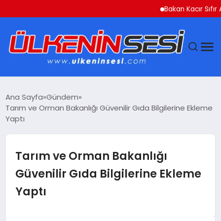
Bakan Kacır Sıfır Atık P
DÜNYA
Ana Sayfa
Gündem
Tarım ve Orman Bakanlığı Güvenilir Gıda Bilgilerine Ekleme
EKONOMI
Yaptı
GÜNDEM
Tarım ve Orman Bakanlığı
MAGAZIN
Güvenilir Gıda Bilgilerine Ekleme
Yaptı
SAĞLIK
SIYASET