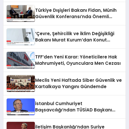
Türkiye Dışişleri Bakanı Fidan, Münih
Güvenlik Konferansı’nda Önemli
Görüşmeler Yaptı
‘Çevre, Şehircilik ve İklim Değişikliği
Bakanı Murat Kurum’dan Konut
Kampanyaları Açıklaması
TFF’den Yeni Karar: Yöneticilere Hak
Mahrumiyeti, Oyunculara Men Cezası
Meclis Yeni Haftada Siber Güvenlik ve
Kartalkaya Yangını Gündemde
İstanbul Cumhuriyet
Başsavcılığı’ndan TÜSİAD Başkanı
Mehmet Ömer Arif Aras’a Soruşturma
İletişim Başkanlığı’ndan Suriye