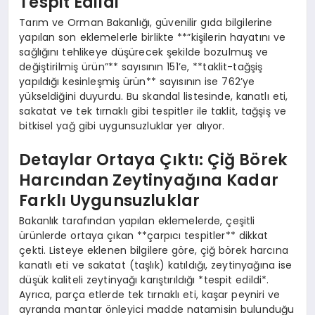
Tespit Edildi
Tarım ve Orman Bakanlığı, güvenilir gıda bilgilerine
yapılan son eklemelerle birlikte **”kişilerin hayatını ve
sağlığını tehlikeye düşürecek şekilde bozulmuş ve
değiştirilmiş ürün”** sayısının 151’e, **taklit-tağşiş
yapıldığı kesinleşmiş ürün** sayısının ise 762’ye
yükseldiğini duyurdu. Bu skandal listesinde, kanatlı eti,
sakatat ve tek tırnaklı gibi tespitler ile taklit, tağşiş ve
bitkisel yağ gibi uygunsuzluklar yer alıyor.
Detaylar Ortaya Çıktı: Çiğ Börek
Harcından Zeytinyağına Kadar
Farklı Uygunsuzluklar
Bakanlık tarafından yapılan eklemelerde, çeşitli
ürünlerde ortaya çıkan **çarpıcı tespitler** dikkat
çekti. Listeye eklenen bilgilere göre, çiğ börek harcına
kanatlı eti ve sakatat (taşlık) katıldığı, zeytinyağına ise
düşük kaliteli zeytinyağı karıştırıldığı *tespit edildi*.
Ayrıca, parça etlerde tek tırnaklı eti, kaşar peyniri ve
ayranda mantar önleyici madde natamisin bulunduğu