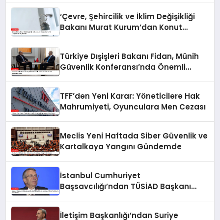
‘Çevre, Şehircilik ve İklim Değişikliği
Bakanı Murat Kurum’dan Konut
Kampanyaları Açıklaması
Türkiye Dışişleri Bakanı Fidan, Münih
Güvenlik Konferansı’nda Önemli
Görüşmeler Yaptı
TFF’den Yeni Karar: Yöneticilere Hak
Mahrumiyeti, Oyunculara Men Cezası
Meclis Yeni Haftada Siber Güvenlik ve
Kartalkaya Yangını Gündemde
İstanbul Cumhuriyet
Başsavcılığı’ndan TÜSİAD Başkanı
Mehmet Ömer Arif Aras’a Soruşturma
İletişim Başkanlığı’ndan Suriye