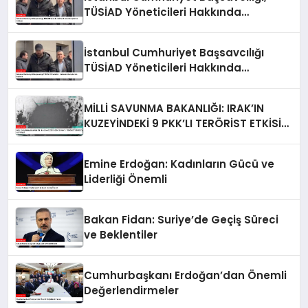
TÜSİAD Yöneticileri Hakkında
Soruşturma Sürüyor
İstanbul Cumhuriyet Başsavcılığı
TÜSİAD Yöneticileri Hakkında
Soruşturma Başlattı
MİLLİ SAVUNMA BAKANLIĞI: IRAK’IN
KUZEYİNDEKİ 9 PKK’LI TERÖRİST ETKİSİZ
HALE GETİRİLDİ
Emine Erdoğan: Kadınların Gücü ve
Liderliği Önemli
Bakan Fidan: Suriye’de Geçiş Süreci
ve Beklentiler
Cumhurbaşkanı Erdoğan’dan Önemli
Değerlendirmeler