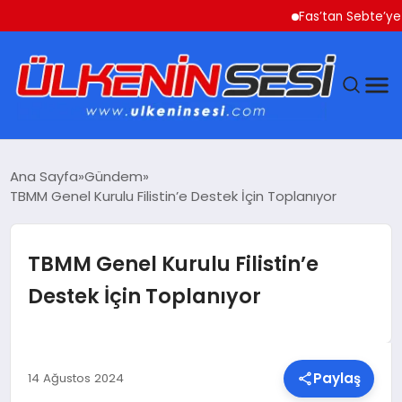
Fas’tan Sebte’ye Geçe
DÜNYA
Ana Sayfa
Gündem
TBMM Genel Kurulu Filistin’e Destek İçin Toplanıyor
EKONOMI
GÜNDEM
TBMM Genel Kurulu Filistin’e
Destek İçin Toplanıyor
MAGAZIN
SAĞLIK
Paylaş
14 Ağustos 2024
SIYASET