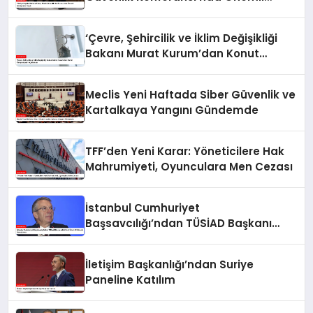
Görüşmeler Yaptı
‘Çevre, Şehircilik ve İklim Değişikliği
Bakanı Murat Kurum’dan Konut
Kampanyaları Açıklaması
Meclis Yeni Haftada Siber Güvenlik ve
Kartalkaya Yangını Gündemde
TFF’den Yeni Karar: Yöneticilere Hak
Mahrumiyeti, Oyunculara Men Cezası
İstanbul Cumhuriyet
Başsavcılığı’ndan TÜSİAD Başkanı
Mehmet Ömer Arif Aras’a Soruşturma
İletişim Başkanlığı’ndan Suriye
Paneline Katılım