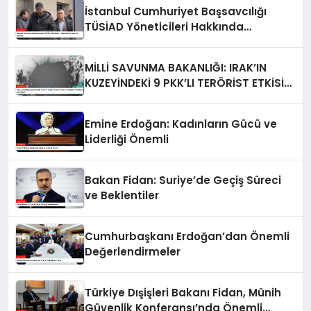
İstanbul Cumhuriyet Başsavcılığı
TÜSİAD Yöneticileri Hakkında
Soruşturma Başlattı
MİLLİ SAVUNMA BAKANLIĞI: IRAK’IN
KUZEYİNDEKİ 9 PKK’LI TERÖRİST ETKİSİZ
HALE GETİRİLDİ
Emine Erdoğan: Kadınların Gücü ve
Liderliği Önemli
Bakan Fidan: Suriye’de Geçiş Süreci
ve Beklentiler
Cumhurbaşkanı Erdoğan’dan Önemli
Değerlendirmeler
Türkiye Dışişleri Bakanı Fidan, Münih
Güvenlik Konferansı’nda Önemli