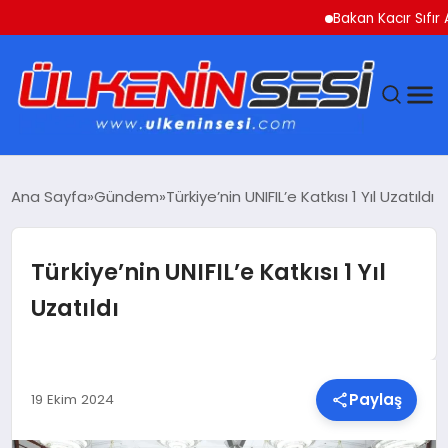
Bakan Kacır Sıfır Atık 
DÜNYA
Ana Sayfa
Gündem
Türkiye’nin UNIFIL’e Katkısı 1 Yıl Uzatıldı
EKONOMI
Türkiye’nin UNIFIL’e Katkısı 1 Yıl
GÜNDEM
Uzatıldı
MAGAZIN
SAĞLIK
Paylaş
19 Ekim 2024
SIYASET