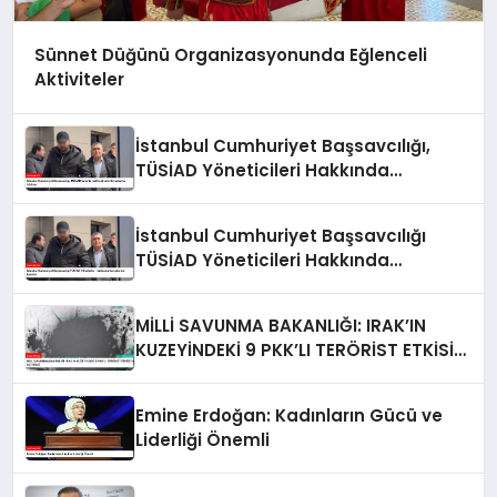
Sünnet Düğünü Organizasyonunda Eğlenceli
Aktiviteler
İstanbul Cumhuriyet Başsavcılığı,
TÜSİAD Yöneticileri Hakkında
Soruşturma Sürüyor
İstanbul Cumhuriyet Başsavcılığı
TÜSİAD Yöneticileri Hakkında
Soruşturma Başlattı
MİLLİ SAVUNMA BAKANLIĞI: IRAK’IN
KUZEYİNDEKİ 9 PKK’LI TERÖRİST ETKİSİZ
HALE GETİRİLDİ
Emine Erdoğan: Kadınların Gücü ve
Liderliği Önemli