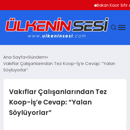
Bakan Kacır Sıfır Atık P
DÜNYA
Ana Sayfa
Gündem
Vakıflar Çalışanlarından Tez Koop-İş’e Cevap: “Yalan
EKONOMI
Söylüyorlar”
GÜNDEM
Vakıflar Çalışanlarından Tez
MAGAZIN
Koop-İş’e Cevap: “Yalan
Söylüyorlar”
SAĞLIK
SIYASET