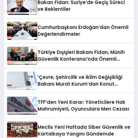
Bakan Fidan: Suriye’de Geçiş Süreci
ve Beklentiler
Cumhurbaşkanı Erdoğan’dan Önemli
Değerlendirmeler
Türkiye Dışişleri Bakanı Fidan, Münih
Güvenlik Konferansı’nda Önemli
Görüşmeler Yaptı
‘Çevre, Şehircilik ve İklim Değişikliği
Bakanı Murat Kurum’dan Konut
Kampanyaları Açıklaması
TFF’den Yeni Karar: Yöneticilere Hak
Mahrumiyeti, Oyunculara Men Cezası
Meclis Yeni Haftada Siber Güvenlik ve
Kartalkaya Yangını Gündemde