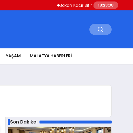
Bakan Kacır Sıfır Atık Projelerine 914 Milyon
18:23:39
YAŞAM
MALATYA HABERLERI
Son Dakika