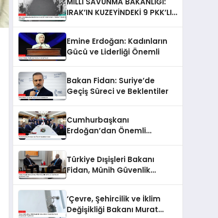
MİLLİ SAVUNMA BAKANLIĞI:
IRAK’IN KUZEYİNDEKİ 9 PKK’LI
TERÖRİST ETKİSİZ HALE
GETİRİLDİ
Emine Erdoğan: Kadınların
Gücü ve Liderliği Önemli
Bakan Fidan: Suriye’de
Geçiş Süreci ve Beklentiler
Cumhurbaşkanı
Erdoğan’dan Önemli
Değerlendirmeler
Türkiye Dışişleri Bakanı
Fidan, Münih Güvenlik
Konferansı’nda Önemli
Görüşmeler Yaptı
‘Çevre, Şehircilik ve İklim
Değişikliği Bakanı Murat