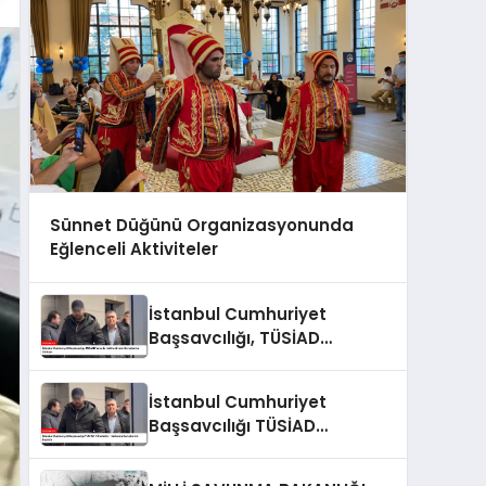
Sünnet Düğünü Organizasyonunda
Eğlenceli Aktiviteler
İstanbul Cumhuriyet
Başsavcılığı, TÜSİAD
Yöneticileri Hakkında
Soruşturma Sürüyor
İstanbul Cumhuriyet
Başsavcılığı TÜSİAD
Yöneticileri Hakkında
Soruşturma Başlattı