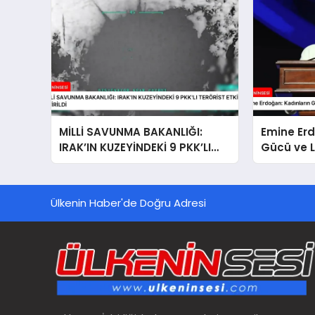
MİLLİ SAVUNMA BAKANLIĞI:
Emine Erd
IRAK’IN KUZEYİNDEKİ 9 PKK’LI
Gücü ve L
TERÖRİST ETKİSİZ HALE
GETİRİLDİ
Ülkenin Haber'de Doğru Adresi