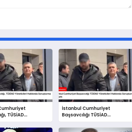
 Cumhuriyet
İstanbul Cumhuriyet
ığı, TÜSİAD
Başsavcılığı TÜSİAD
eri Hakkında
Yöneticileri Hakkında
ma Sürüyor
Soruşturma Başlattı