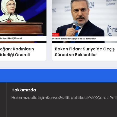
oğan: Kadınların
Bakan Fidan: Suriye’de Geçiş
iderliği Önemli
Süreci ve Beklentiler
Hakkımızda
Hakkımızda
İletişim
Künye
Gizlilik politikası
KVKK
Çerez Poli