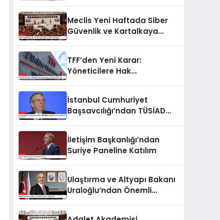
Kurum’dan Konut
Kampanyaları Açıklaması
Meclis Yeni Haftada Siber
Güvenlik ve Kartalkaya
Yangını Gündemde
TFF’den Yeni Karar:
Yöneticilere Hak
Mahrumiyeti, Oyunculara
Men Cezası
İstanbul Cumhuriyet
Başsavcılığı’ndan TÜSİAD
Başkanı Mehmet Ömer Arif
Aras’a Soruşturma
İletişim Başkanlığı’ndan
Suriye Paneline Katılım
Ulaştırma ve Altyapı Bakanı
Uraloğlu’ndan Önemli
Açıklamalar
Adalet Akademisi