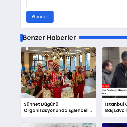
Gönder
Benzer Haberler
Sünnet Düğünü
İstanbul
Organizasyonunda Eğlenceli
Başsavcıl
Aktiviteler
Yöneticil
Soruştur