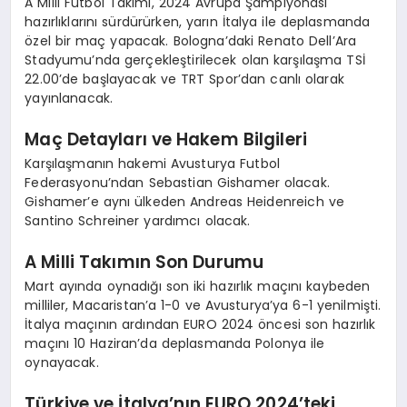
A Milli Futbol Takımı, 2024 Avrupa Şampiyonası
hazırlıklarını sürdürürken, yarın İtalya ile deplasmanda
özel bir maç yapacak. Bologna’daki Renato Dell’Ara
Stadyumu’nda gerçekleştirilecek olan karşılaşma TSİ
22.00’de başlayacak ve TRT Spor’dan canlı olarak
yayınlanacak.
Maç Detayları ve Hakem Bilgileri
Karşılaşmanın hakemi Avusturya Futbol
Federasyonu’ndan Sebastian Gishamer olacak.
Gishamer’e aynı ülkeden Andreas Heidenreich ve
Santino Schreiner yardımcı olacak.
A Milli Takımın Son Durumu
Mart ayında oynadığı son iki hazırlık maçını kaybeden
milliler, Macaristan’a 1-0 ve Avusturya’ya 6-1 yenilmişti.
İtalya maçının ardından EURO 2024 öncesi son hazırlık
maçını 10 Haziran’da deplasmanda Polonya ile
oynayacak.
Türkiye ve İtalya’nın EURO 2024’teki