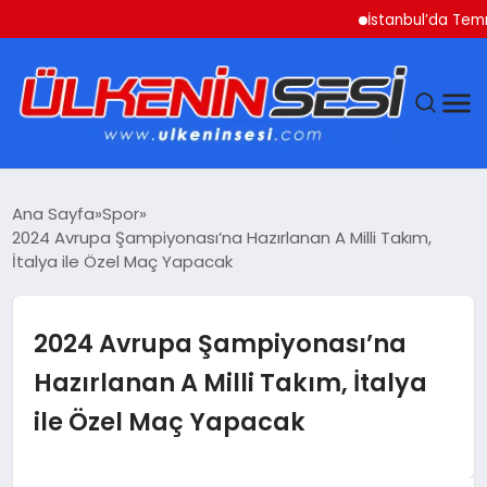
İstanbul’da Temmuz Ayı
DÜNYA
Ana Sayfa
Spor
2024 Avrupa Şampiyonası’na Hazırlanan A Milli Takım,
EKONOMI
İtalya ile Özel Maç Yapacak
GÜNDEM
2024 Avrupa Şampiyonası’na
MAGAZIN
Hazırlanan A Milli Takım, İtalya
ile Özel Maç Yapacak
SAĞLIK
SIYASET