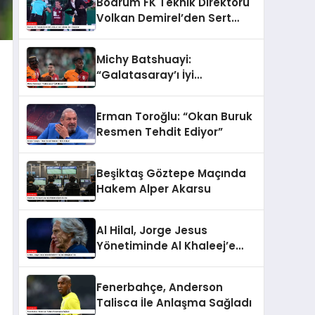
Bodrum FK Teknik Direktörü
Volkan Demirel’den Sert
Eleştiriler
Michy Batshuayi:
“Galatasaray’ı İyi
Bulamadık!”
Erman Toroğlu: “Okan Buruk
Resmen Tehdit Ediyor”
Beşiktaş Göztepe Maçında
Hakem Alper Akarsu
Al Hilal, Jorge Jesus
Yönetiminde Al Khaleej’e
Mağlup Oldu
Fenerbahçe, Anderson
Talisca İle Anlaşma Sağladı