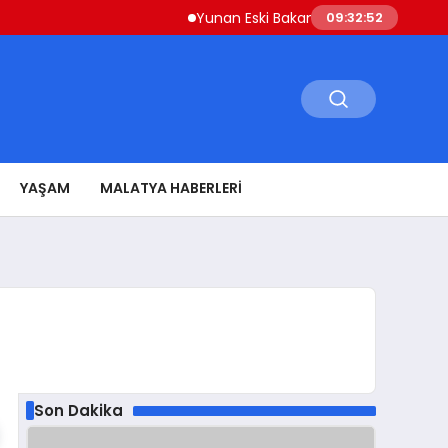
Yunan Eski Bakan Varoufakis’ten Atina’ya ‘Aşil
09:32:53
YAŞAM
MALATYA HABERLERI
Son Dakika