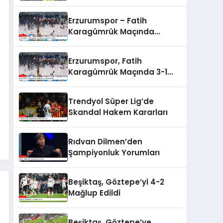
Erzurumspor – Fatih
Karagümrük Maçında
Heyecan Dolu Anlar
Erzurumspor, Fatih
Karagümrük Maçında 3-1
Mağlup Oldu
Trendyol Süper Lig’de
Skandal Hakem Kararları
Rıdvan Dilmen’den
Şampiyonluk Yorumları
Beşiktaş, Göztepe’yi 4-2
Mağlup Edildi
Beşiktaş, Göztepe’ye