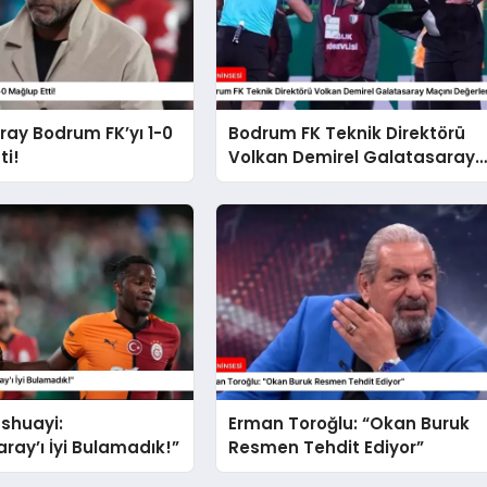
ay Bodrum FK’yı 1-0
Bodrum FK Teknik Direktörü
ti!
Volkan Demirel Galatasaray
Maçını Değerlendirdi
shuayi:
Erman Toroğlu: “Okan Buruk
ray’ı İyi Bulamadık!”
Resmen Tehdit Ediyor”