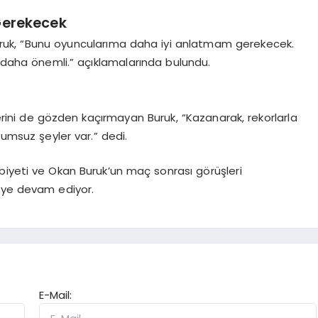
Gerekecek
uruk, “Bunu oyuncularıma daha iyi anlatmam gerekecek.
ı daha önemli.” açıklamalarında bulundu.
klerini de gözden kaçırmayan Buruk, “Kazanarak, rekorlarla
msuz şeyler var.” dedi.
biyeti ve Okan Buruk’un maç sonrası görüşleri
eye devam ediyor.
E-Mail: