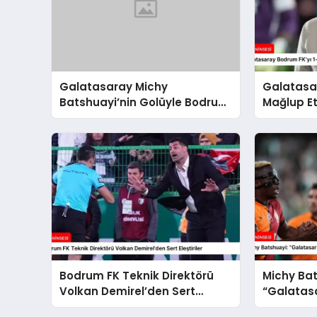
Galatasaray Michy
Galatasar
Batshuayi’nin Golüyle Bodrum
Mağlup Et
FK’yı 1-0 Mağlup Etti
Bodrum FK Teknik Direktörü
Michy Bat
Volkan Demirel’den Sert
“Galatasa
Eleştiriler