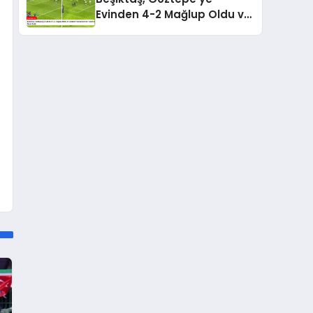
Evinden 4-2 Mağlup Oldu ve
Gedson Fernandes’ten
Taraftara Özür Geldi