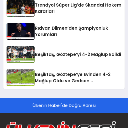
Trendyol Süper Lig’de Skandal Hakem
Kararları
Rıdvan Dilmen’den Şampiyonluk
Yorumları
Beşiktaş, Göztepe’yi 4-2 Mağlup Edildi
Beşiktaş, Göztepe’ye Evinden 4-2
Mağlup Oldu ve Gedson
Fernandes’ten Taraftara Özür Geldi
Ülkenin Haber'de Doğru Adresi