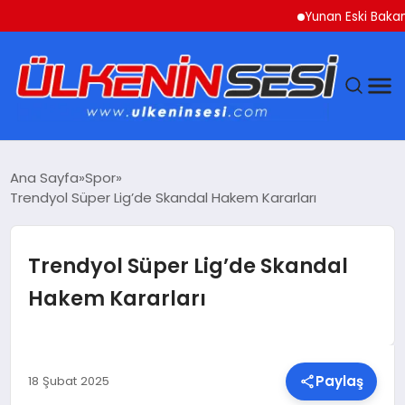
Yunan Eski Bakan Varou
DÜNYA
Ana Sayfa
Spor
Trendyol Süper Lig’de Skandal Hakem Kararları
EKONOMI
GÜNDEM
Trendyol Süper Lig’de Skandal
Hakem Kararları
MAGAZIN
SAĞLIK
Paylaş
18 Şubat 2025
SIYASET