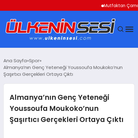
Mutfaktan Çamaşır Od
DÜNYA
Ana Sayfa
Spor
Almanya’nın Genç Yeteneği Youssoufa Moukoko’nun
EKONOMI
Şaşırtıcı Gerçekleri Ortaya Çıktı
GÜNDEM
Almanya’nın Genç Yeteneği
MAGAZIN
Youssoufa Moukoko’nun
Şaşırtıcı Gerçekleri Ortaya Çıktı
SAĞLIK
SIYASET