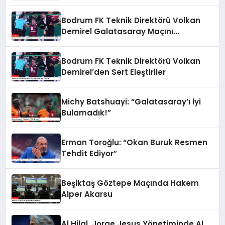
Bodrum FK Teknik Direktörü Volkan
Demirel Galatasaray Maçını
Değerlendirdi
Bodrum FK Teknik Direktörü Volkan
Demirel’den Sert Eleştiriler
Michy Batshuayi: “Galatasaray’ı İyi
Bulamadık!”
Erman Toroğlu: “Okan Buruk Resmen
Tehdit Ediyor”
Beşiktaş Göztepe Maçında Hakem
Alper Akarsu
Al Hilal, Jorge Jesus Yönetiminde Al