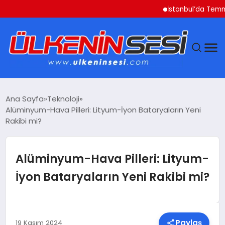
İstanbul’da Temmuz Ayı
DÜNYA
Ana Sayfa
Teknoloji
Alüminyum-Hava Pilleri: Lityum-İyon Bataryaların Yeni
EKONOMI
Rakibi mi?
GÜNDEM
Alüminyum-Hava Pilleri: Lityum-
MAGAZIN
İyon Bataryaların Yeni Rakibi mi?
SAĞLIK
SIYASET
Paylaş
19 Kasım 2024