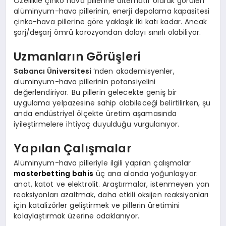
Özellikle çinko hava pillerine alternatif olarak görülen
alüminyum-hava pillerinin, enerji depolama kapasitesi
çinko-hava pillerine göre yaklaşık iki katı kadar. Ancak
şarj/deşarj ömrü korozyondan dolayı sınırlı olabiliyor.
Uzmanların Görüşleri
Sabancı Üniversitesi
‘nden akademisyenler,
alüminyum-hava pillerinin potansiyelini
değerlendiriyor. Bu pillerin gelecekte geniş bir
uygulama yelpazesine sahip olabileceği belirtilirken, şu
anda endüstriyel ölçekte üretim aşamasında
iyileştirmelere ihtiyaç duyulduğu vurgulanıyor.
Yapılan Çalışmalar
Alüminyum-hava pilleriyle ilgili yapılan çalışmalar
masterbetting bahis
üç ana alanda yoğunlaşıyor:
anot, katot ve elektrolit. Araştırmalar, istenmeyen yan
reaksiyonları azaltmak, daha etkili oksijen reaksiyonları
için katalizörler geliştirmek ve pillerin üretimini
kolaylaştırmak üzerine odaklanıyor.