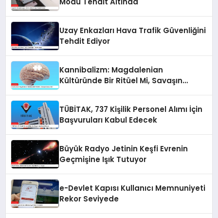
Modu Tehdit Altında
Uzay Enkazları Hava Trafik Güvenliğini
Tehdit Ediyor
Kannibalizm: Magdalenian
Kültüründe Bir Ritüel Mi, Savaşın
Sonucu Mu?
TÜBİTAK, 737 Kişilik Personel Alımı İçin
Başvuruları Kabul Edecek
Büyük Radyo Jetinin Keşfi Evrenin
Geçmişine Işık Tutuyor
e-Devlet Kapısı Kullanıcı Memnuniyeti
Rekor Seviyede