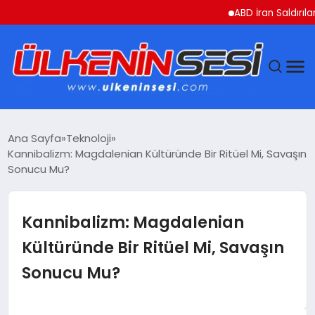
ABD İran Saldırılarını 
DÜNYA
Ana Sayfa
Teknoloji
Kannibalizm: Magdalenian Kültüründe Bir Ritüel Mi, Savaşın
EKONOMI
Sonucu Mu?
GÜNDEM
Kannibalizm: Magdalenian
MAGAZIN
Kültüründe Bir Ritüel Mi, Savaşın
Sonucu Mu?
SAĞLIK
SIYASET