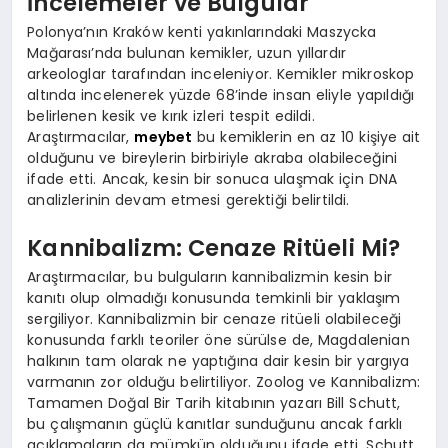
İncelemeler ve Bulgular
Polonya’nın Kraków kenti yakınlarındaki Maszycka
Mağarası’nda bulunan kemikler, uzun yıllardır
arkeologlar tarafından inceleniyor. Kemikler mikroskop
altında incelenerek yüzde 68’inde insan eliyle yapıldığı
belirlenen kesik ve kırık izleri tespit edildi.
Araştırmacılar,
meybet
bu kemiklerin en az 10 kişiye ait
olduğunu ve bireylerin birbiriyle akraba olabileceğini
ifade etti. Ancak, kesin bir sonuca ulaşmak için DNA
analizlerinin devam etmesi gerektiği belirtildi.
Kannibalizm: Cenaze Ritüeli Mi?
Araştırmacılar, bu bulguların kannibalizmin kesin bir
kanıtı olup olmadığı konusunda temkinli bir yaklaşım
sergiliyor. Kannibalizmin bir cenaze ritüeli olabileceği
konusunda farklı teoriler öne sürülse de, Magdalenian
halkının tam olarak ne yaptığına dair kesin bir yargıya
varmanın zor olduğu belirtiliyor. Zoolog ve Kannibalizm:
Tamamen Doğal Bir Tarih kitabının yazarı Bill Schutt,
bu çalışmanın güçlü kanıtlar sunduğunu ancak farklı
açıklamaların da mümkün olduğunu ifade etti. Schutt,