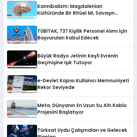
Kannibalizm: Magdalenian
Kültüründe Bir Ritüel Mi, Savaşın
Sonucu Mu?
TÜBİTAK, 737 Kişilik Personel Alımı İçin
Başvuruları Kabul Edecek
Büyük Radyo Jetinin Keşfi Evrenin
Geçmişine Işık Tutuyor
e-Devlet Kapısı Kullanıcı Memnuniyeti
Rekor Seviyede
Meta, Dünyanın En Uzun Su Altı Kablo
Projesini Başlatıyor
Türksat Uydu Çalışmaları ve Gelecek
Planları