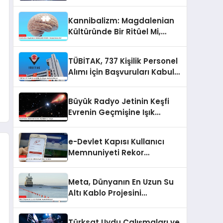
Kannibalizm: Magdalenian
Kültüründe Bir Ritüel Mi,
Savaşın Sonucu Mu?
TÜBİTAK, 737 Kişilik Personel
Alımı İçin Başvuruları Kabul
Edecek
Büyük Radyo Jetinin Keşfi
Evrenin Geçmişine Işık
Tutuyor
e-Devlet Kapısı Kullanıcı
Memnuniyeti Rekor
Seviyede
Meta, Dünyanın En Uzun Su
Altı Kablo Projesini
Başlatıyor
Türksat Uydu Çalışmaları ve