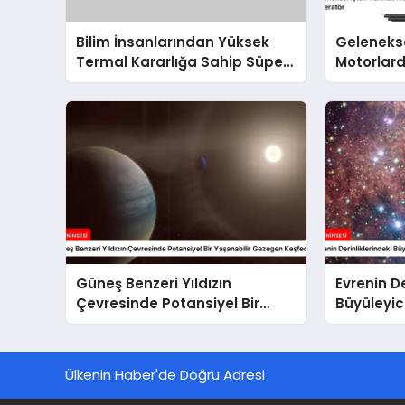
Bilim İnsanlarından Yüksek
Gelenekse
Termal Kararlığa Sahip Süper
Motorlard
Elmas Keşfi
Yenilik: 
Jeneratö
Güneş Benzeri Yıldızın
Evrenin De
Çevresinde Potansiyel Bir
Büyüleyic
Yaşanabilir Gezegen
Keşfedildi
Ülkenin Haber'de Doğru Adresi