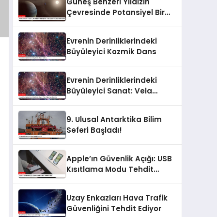
Güneş Benzeri Yıldızın
Çevresinde Potansiyel Bir
Yaşanabilir Gezegen
Keşfedildi
Evrenin Derinliklerindeki
Büyüleyici Kozmik Dans
Evrenin Derinliklerindeki
Büyüleyici Sanat: Vela
Süpernova Kalıntısı
9. Ulusal Antarktika Bilim
Seferi Başladı!
Apple’ın Güvenlik Açığı: USB
Kısıtlama Modu Tehdit
Altında
Uzay Enkazları Hava Trafik
Güvenliğini Tehdit Ediyor