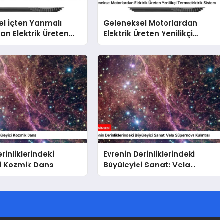
l İçten Yanmalı
Geleneksel Motorlardan
an Elektrik Üreten
Elektrik Üreten Yenilikçi
Termoelektrik
Termoelektrik Sistem
r
rinliklerindeki
Evrenin Derinliklerindeki
i Kozmik Dans
Büyüleyici Sanat: Vela
Süpernova Kalıntısı