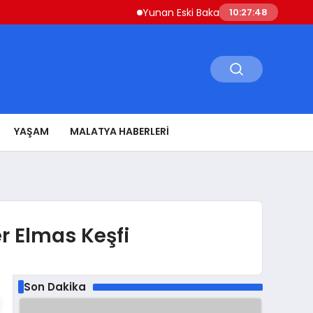
Yunan Eski Bakan Varoufakis’ten Atina’ya ‘
10:27:49
YAŞAM
MALATYA HABERLERI
r Elmas Keşfi
Son Dakika