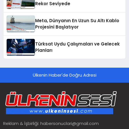
Rekor Seviyede
Meta, Dünyanın En Uzun Su Altı Kablo
Projesini Başlatıyor
Türksat Uydu Çalışmaları ve Gelecek
Planları
Ülkenin Haber'de Doğru Adresi
Reklam & İşbirliği:
habersonuclari@gmail.com