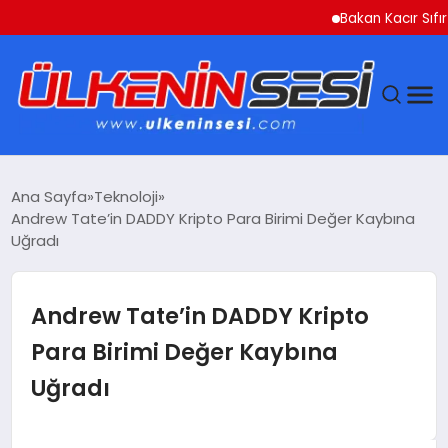
Bakan Kacır Sıfır Atık
DÜNYA
Ana Sayfa
Teknoloji
Andrew Tate’in DADDY Kripto Para Birimi Değer Kaybına
EKONOMI
Uğradı
GÜNDEM
Andrew Tate’in DADDY Kripto
MAGAZIN
Para Birimi Değer Kaybına
Uğradı
SAĞLIK
SIYASET