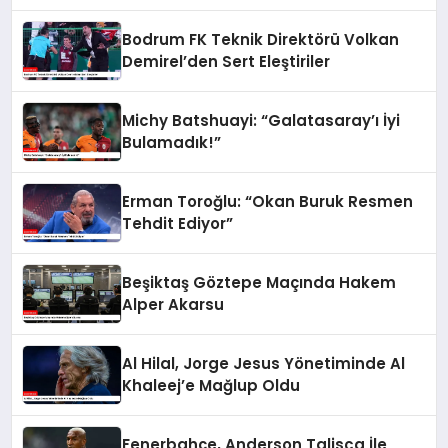
Değerlendirdi
Bodrum FK Teknik Direktörü Volkan
Demirel’den Sert Eleştiriler
Michy Batshuayi: “Galatasaray’ı İyi
Bulamadık!”
Erman Toroğlu: “Okan Buruk Resmen
Tehdit Ediyor”
Beşiktaş Göztepe Maçında Hakem
Alper Akarsu
Al Hilal, Jorge Jesus Yönetiminde Al
Khaleej’e Mağlup Oldu
Fenerbahçe, Anderson Talisca İle