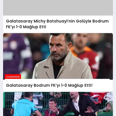
Galatasaray Michy Batshuayi’nin Golüyle Bodrum
FK’yı 1-0 Mağlup Etti
Galatasaray Bodrum FK’yı 1-0 Mağlup Etti!