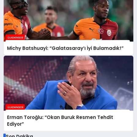
Michy Batshuayi: “Galatasaray’ı İyi Bulamadık!”
Erman Toroğlu: “Okan Buruk Resmen Tehdit
Ediyor”
Son Dakika