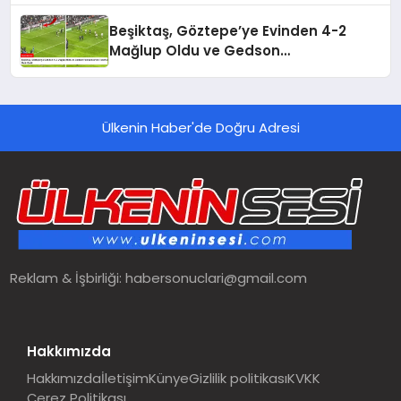
Beşiktaş, Göztepe’ye Evinden 4-2
Mağlup Oldu ve Gedson
Fernandes’ten Taraftara Özür Geldi
Ülkenin Haber'de Doğru Adresi
Reklam & İşbirliği:
habersonuclari@gmail.com
Hakkımızda
Hakkımızda
İletişim
Künye
Gizlilik politikası
KVKK
Çerez Politikası