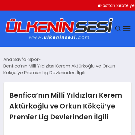
Fas’tan Sebte’ye Geçe
DÜNYA
Ana Sayfa
Spor
Benfica’nın Milli Yıldızları Kerem Aktürkoğlu ve Orkun
EKONOMI
Kökçü’ye Premier Lig Devlerinden İlgili
GÜNDEM
Benfica’nın Milli Yıldızları Kerem
MAGAZIN
Aktürkoğlu ve Orkun Kökçü’ye
Premier Lig Devlerinden İlgili
SAĞLIK
SIYASET