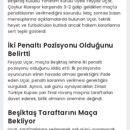
Beşiktaş Kulübü Yönetim Kurulu Üyesi Feyyaz Uçar,
Çaykur Rizespor karşısında 3-2 galip geldikleri maçta
penaltılarının verilmediğini savundu. Maç sonrası basın
mensuplarına açıklamalarda bulunan Uçar, teknik
heyet ve futbolcuları kutladı ancak hakem kararlarına
sert tepki gösterdi.
İki Penaltı Pozisyonu Olduğunu
Belirtti
Feyyaz Uçar, maçta Beşiktaş lehine iki penaltı
pozisyonu olduğunu iddia etti. İlk pozisyonda
oyuncunun elinin havada olması gerektiğini ifade
eden Uçar, penaltı kararının verilmesi gerektiğini
vurguladı. Ayrıca, salı günü oynayacakları Ziraat
Türkiye Kupası yarı final rövanş maçına taraftarları
davet ederek, birlik olmanın önemine değindi.
Beşiktaş Taraftarını Maça
Bekliyor
Uçar, taraftarlarına seslenerek salı günü oynanacak