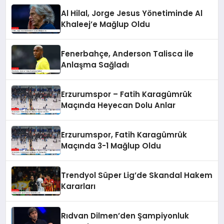
Al Hilal, Jorge Jesus Yönetiminde Al
Khaleej’e Mağlup Oldu
Fenerbahçe, Anderson Talisca İle
Anlaşma Sağladı
Erzurumspor – Fatih Karagümrük
Maçında Heyecan Dolu Anlar
Erzurumspor, Fatih Karagümrük
Maçında 3-1 Mağlup Oldu
Trendyol Süper Lig’de Skandal Hakem
Kararları
Rıdvan Dilmen’den Şampiyonluk