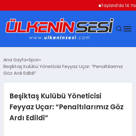
Tayland’da 14 Yaşındak
DÜNYA
Ana Sayfa
Spor
Beşiktaş Kulübü Yöneticisi Feyyaz Uçar: “Penaltılarımız
EKONOMI
Göz Ardı Edildi”
GÜNDEM
Beşiktaş Kulübü Yöneticisi
MAGAZIN
Feyyaz Uçar: “Penaltılarımız Göz
Ardı Edildi”
SAĞLIK
SIYASET