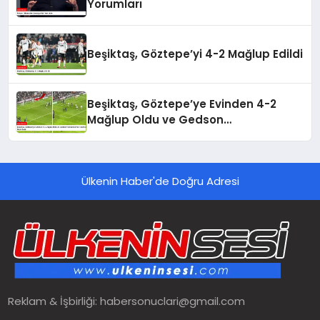
Yorumları
Beşiktaş, Göztepe’yi 4-2 Mağlup Edildi
Beşiktaş, Göztepe’ye Evinden 4-2
Mağlup Oldu ve Gedson
Fernandes’ten Taraftara Özür Geldi
Ülkenin Haber'de Doğru Adresi
Reklam & İşbirliği:
habersonuclari@gmail.com